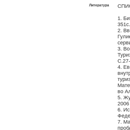
Литература
СПИ
1. Б
351с
2. В
Гули
серви
3. В
Тури
С.27
4. Е
внут
тури
Мате
во А
5. Ж
2006 
6. И
Феде
7. М
проб