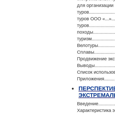
для организации
туров..................
туров ООО «...».....
туров...................
походы..................
туризм....................
Велотуры.................
Сплавы....................
Продвижение экстре
Выводы.....................
Список использованной 
Приложения................
ПЕРСПЕКТИ
ЭКСТРЕМАЛ
Введение...................
Характеристика экстре