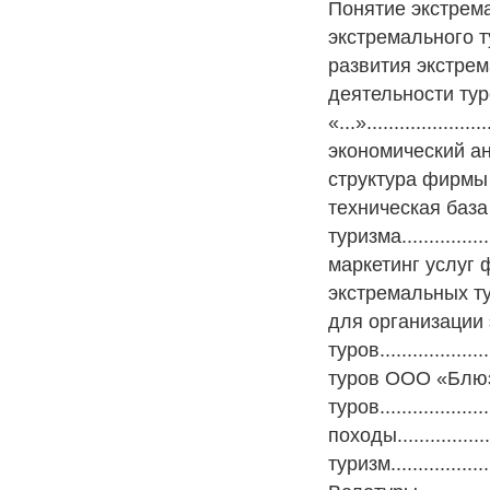
Понятие экстремальног
экстремального туризма
развития экстрема
деятельности ту
«...»....................
экономический ана
структура фирмы и
техническая база
туризма................
маркетинг услуг фирм
экстремальных тур
для организации
туров..................
туров ООО «Блюз»....
туров...................
походы..................
туризм....................