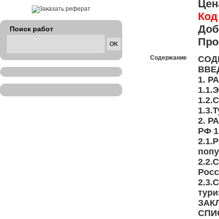
Цен
Код
Доб
Поиск работ
Про
Содержание
СОД
ВВЕ
1. Р
1.1.
1.2.
1.3.
2. 
РФ 1
2.1.
попу
2.2.
Росс
2.3.
тури
ЗАК
СПИ