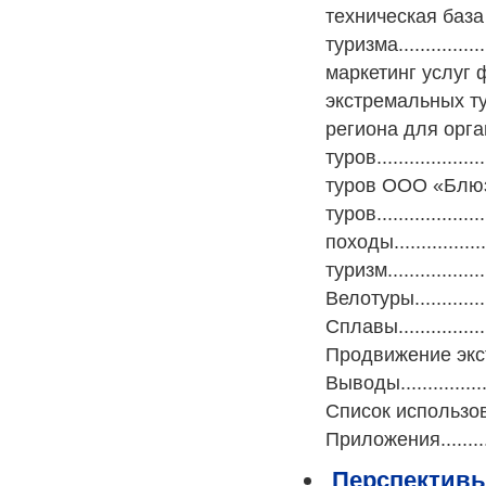
техническая база
туризма................
маркетинг услуг фирм
экстремальных тур
региона для орг
туров..................
туров ООО «Блюз»....
туров...................
походы...................
туризм....................
Велотуры..................
Сплавы....................
Продвижение экстре
Выводы.....................
Список использованной 
Приложения................
Перспективы