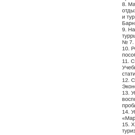
8. М
отды
и ту
Барн
9. Н
турр
№ 7.
10. 
пособ
11. 
Учебн
стати
12. 
Экон
13. 
восп
проб
14. 
«Мар
15. 
туриз